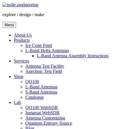
Zum
Inhalt
explore / design / make
springen
Menü
About Us
Products
Ice Cone Feed
L-Band Helix Antennas
L-Band Antenna Assembly Instructions
Services
Antenna Test Facility
Anechoic Test Field
Shop
QO100
L-Band Antennas
S-Band Antennas
Catalogue
Lab
QO100 WebSDR
Inmarsat WebSDR
Antenna Customizing
Quantum Entropy Source
Blog