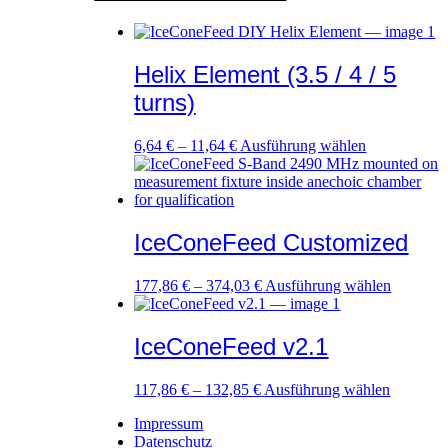
Helix Element (3.5 / 4 / 5
turns)
Dieses
6,64
€
–
11,64
€
Ausführung wählen
Produkt
weist
mehrere
Varianten
auf.
IceConeFeed Customized
Die
Optionen
Dieses
177,86
€
–
374,03
€
Ausführung wählen
können
Produkt
auf
weist
der
mehrere
IceConeFeed v2.1
Produktseite
Variante
gewählt
auf.
werden
Dieses
117,86
€
–
132,85
€
Ausführung wählen
Die
Produkt
Optione
Impressum
weist
können
Datenschutz
mehrere
auf