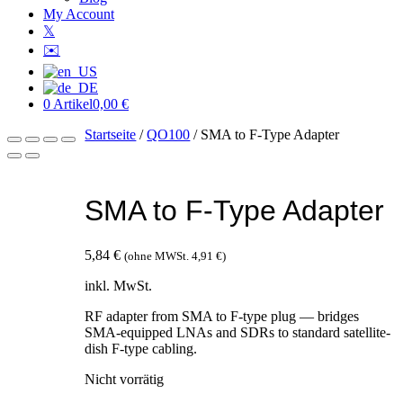
My Account
𝕏
✉️
0 Artikel
0,00 €
Startseite
/
QO100
/ SMA to F-Type Adapter
SMA to F-Type Adapter
5,84
€
(ohne MWSt.
4,91
€
)
inkl. MwSt.
RF adapter from SMA to F-type plug — bridges
SMA-equipped LNAs and SDRs to standard satellite-
dish F-type cabling.
Nicht vorrätig