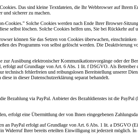
ookies. Das sind kleine Textdateien, die Ihr Webbrowser auf Ihrem En
ver und sicherer zu machen.
on-Cookies.” Solche Cookies werden nach Ende Ihrer Browser-Sitzung 
diese selbst löschen. Solche Cookies helfen uns, Sie bei Rückkehr auf
wser können Sie das Setzen von Cookies überwachen, einschränken ode
eßen des Programms von selbst gelöscht werden. Die Deaktivierung von
e zur Ausübung elektronischer Kommunikationsvorgänge oder der Berei
erfolgt auf Grundlage von Art. 6 Abs. 1 lit. f DSGVO. Als Betreiber di
 technisch fehlerfreien und reibungslosen Bereitstellung unserer Dien
 diese in dieser Datenschutzerklärung separat behandelt.
ie Bezahlung via PayPal. Anbieter des Bezahldienstes ist die PayPal (
en, erfolgt eine Übermittlung der von Ihnen eingegebenen Zahlungsda
en an PayPal erfolgt auf Grundlage von Art. 6 Abs. 1 lit. a DSGVO (Ei
Ein Widerruf Ihrer bereits erteilten Einwilligung ist jederzeit möglich.