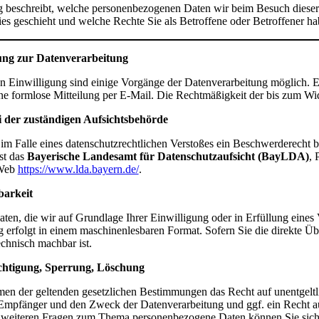
 beschreibt, welche personenbezogenen Daten wir beim Besuch dieser 
es geschieht und welche Rechte Sie als Betroffene oder Betroffener ha
ung zur Datenverarbeitung
n Einwilligung sind einige Vorgänge der Datenverarbeitung möglich. Ein 
ne formlose Mitteilung per E-Mail. Die Rechtmäßigkeit der bis zum Wid
 der zuständigen Aufsichtsbehörde
n im Falle eines datenschutzrechtlichen Verstoßes ein Beschwerderecht 
ist das
Bayerische Landesamt für Datenschutzaufsicht (BayLDA)
, 
 Web
https://www.lda.bayern.de/
.
barkeit
aten, die wir auf Grundlage Ihrer Einwilligung oder in Erfüllung eines V
ng erfolgt in einem maschinenlesbaren Format. Sofern Sie die direkte 
technisch machbar ist.
chtigung, Sperrung, Löschung
men der geltenden gesetzlichen Bestimmungen das Recht auf unentgelt
Empfänger und den Zweck der Datenverarbeitung und ggf. ein Recht a
 weiteren Fragen zum Thema personenbezogene Daten können Sie sich 