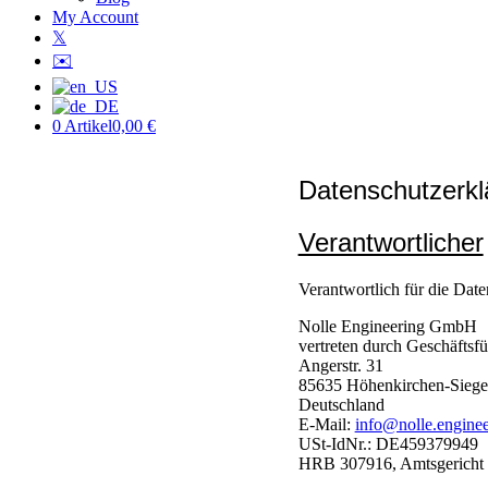
My Account
𝕏
✉️
0 Artikel
0,00 €
Datenschutzerkl
Verantwortlicher
Verantwortlich für die Date
Nolle Engineering GmbH
vertreten durch Geschäftsfü
Angerstr. 31
85635 Höhenkirchen-Siege
Deutschland
E-Mail:
info@nolle.enginee
USt-IdNr.: DE459379949
HRB 307916, Amtsgericht