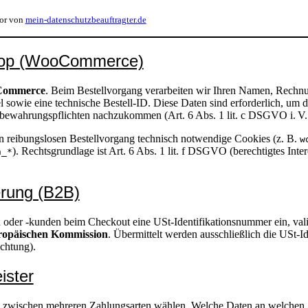
tor von
mein-datenschutzbeauftragter.de
hop (WooCommerce)
ommerce
. Beim Bestellvorgang verarbeiten wir Ihren Namen, Rechnu
el sowie eine technische Bestell-ID. Diese Daten sind erforderlich, um 
fbewahrungspflichten nachzukommen (Art. 6 Abs. 1 lit. c DSGVO i. V
 reibungslosen Bestellvorgang technisch notwendige Cookies (z. B.
w
). Rechtsgrundlage ist Art. 6 Abs. 1 lit. f DSGVO (berechtigtes Inte
n_*
erung (B2B)
der -kunden beim Checkout eine USt-Identifikationsnummer ein, valid
opäischen Kommission
. Übermittelt werden ausschließlich die USt-I
chtung).
ister
zwischen mehreren Zahlungsarten wählen. Welche Daten an welchen A