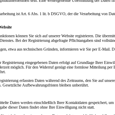
gistikunternehmen sein. Eine weitergehende Übermittlung der Daten find
arbeitung ist Art. 6 Abs. 1 lit. b DSGVO, der die Verarbeitung von Da
Website
ktionen können Sie sich auf unserer Website registrieren. Die übermi
ienstes. Bei der Registrierung abgefragte Pflichtangaben sind vollstä
gen, etwa aus technischen Gründen, informieren wir Sie per E-Mail. Die
r Registrierung eingegebenen Daten erfolgt auf Grundlage Ihrer Einwill
jederzeit möglich. Für den Widerruf genügt eine formlose Mitteilung per
hrt.
egistrierung erfassten Daten während des Zeitraums, den Sie auf unserer 
n. Gesetzliche Aufbewahrungsfristen bleiben unberührt.
ttelte Daten werden einschließlich Ihrer Kontaktdaten gespeichert, um
gabe dieser Daten findet ohne Ihre Einwilligung nicht statt.