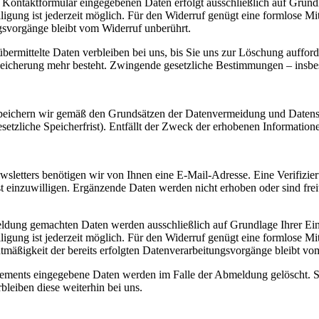
s Kontaktformular eingegebenen Daten erfolgt ausschließlich auf Grund
willigung ist jederzeit möglich. Für den Widerruf genügt eine formlose 
gsvorgänge bleibt vom Widerruf unberührt.
bermittelte Daten verbleiben bei uns, bis Sie uns zur Löschung aufford
eicherung mehr besteht. Zwingende gesetzliche Bestimmungen – insbes
eichern wir gemäß den Grundsätzen der Datenvermeidung und Datenspar
setzliche Speicherfrist). Entfällt der Zweck der erhobenen Informatione
letters benötigen wir von Ihnen eine E-Mail-Adresse. Eine Verifizie
t einzuwilligen. Ergänzende Daten werden nicht erhoben oder sind frei
ldung gemachten Daten werden ausschließlich auf Grundlage Ihrer Einw
willigung ist jederzeit möglich. Für den Widerruf genügt eine formlose 
tmäßigkeit der bereits erfolgten Datenverarbeitungsvorgänge bleibt vo
ments eingegebene Daten werden im Falle der Abmeldung gelöscht. Sol
rbleiben diese weiterhin bei uns.