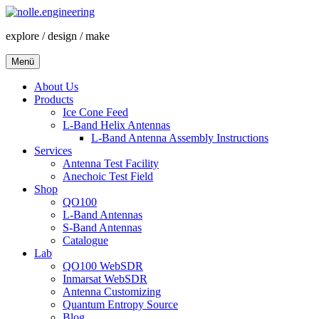
Zum
Inhalt
explore / design / make
springen
Menü
About Us
Products
Ice Cone Feed
L-Band Helix Antennas
L-Band Antenna Assembly Instructions
Services
Antenna Test Facility
Anechoic Test Field
Shop
QO100
L-Band Antennas
S-Band Antennas
Catalogue
Lab
QO100 WebSDR
Inmarsat WebSDR
Antenna Customizing
Quantum Entropy Source
Blog