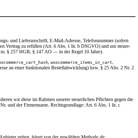
ngs- und Lieferanschrift, E-Mail-Adresse, Telefonnummer (sofern
den Vertrag zu erfüllen (Art. 6 Abs. 1 lit. b DSGVO) und um steuer-
. m. § 257 HGB, § 147 AO — in der Regel 10 Jahre).
,
,
oocommerce_cart_hash
woocommerce_items_in_cart
resse an einer funktionalen Bestellabwicklung) bzw. § 25 Abs. 2 Nr. 2
ieren wir diese im Rahmen unserer steuerlichen Pflichten gegen die
dNr. und der Firmenname. Rechtsgrundlage: Art. 6 Abs. 1 lit. c
nbieter gehen, hängt von der gewählten Methode ab: