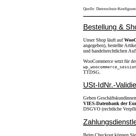
Quelle: Datenschutz-Konfigura
Bestellung & S
Unser Shop läuft auf
WooC
angegeben), bestellte Artik
und handelsrechtlichen Au
WooCommerce setzt für den
wp_woocommerce_sessio
TTDSG.
USt-IdNr.-Validi
Geben Geschäftskundinnen o
VIES-Datenbank der Eur
DSGVO (rechtliche Verpfli
Zahlungsdienstle
Beim Checkout können Sie 