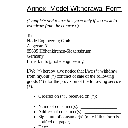
Annex: Model Withdrawal Form
(Complete and return this form only if you wish to
withdraw from the contract.)
To:
Nolle Engineering GmbH
Angerstr. 31
85635 Höhenkirchen-Siegertsbrunn
Germany
E-mail: info@nolle.engineering
I/We (*) hereby give notice that I/we (*) withdraw
from my/our (*) contract of sale of the following
goods (*) / for the provision of the following service
(*):
Ordered on (*) / received on (*):
________________
Name of consumer(s): ________________
Address of consumer(s): ________________
Signature of consumer(s) (only if this form is
notified on paper): ________________
Date: ________________