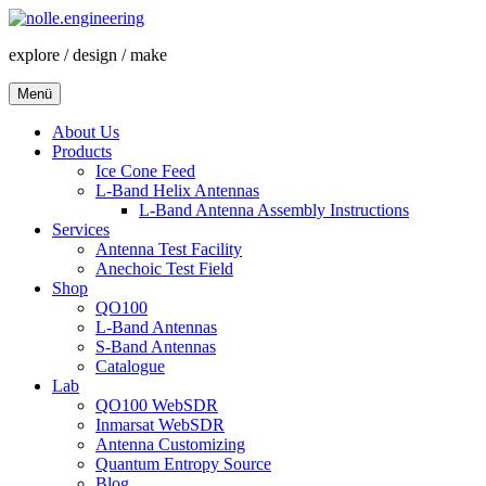
Zum
Inhalt
explore / design / make
springen
Menü
About Us
Products
Ice Cone Feed
L-Band Helix Antennas
L-Band Antenna Assembly Instructions
Services
Antenna Test Facility
Anechoic Test Field
Shop
QO100
L-Band Antennas
S-Band Antennas
Catalogue
Lab
QO100 WebSDR
Inmarsat WebSDR
Antenna Customizing
Quantum Entropy Source
Blog