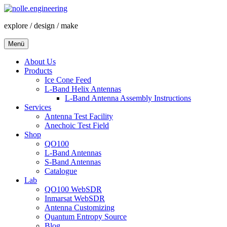
Zum
Inhalt
explore / design / make
springen
Menü
About Us
Products
Ice Cone Feed
L-Band Helix Antennas
L-Band Antenna Assembly Instructions
Services
Antenna Test Facility
Anechoic Test Field
Shop
QO100
L-Band Antennas
S-Band Antennas
Catalogue
Lab
QO100 WebSDR
Inmarsat WebSDR
Antenna Customizing
Quantum Entropy Source
Blog