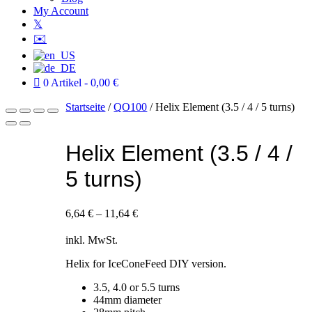
My Account
𝕏
✉️
0 Artikel
0,00 €
Startseite
/
QO100
/ Helix Element (3.5 / 4 / 5 turns)
Helix Element (3.5 / 4 /
5 turns)
6,64
€
–
11,64
€
inkl. MwSt.
Helix for IceConeFeed DIY version.
3.5, 4.0 or 5.5 turns
44mm diameter