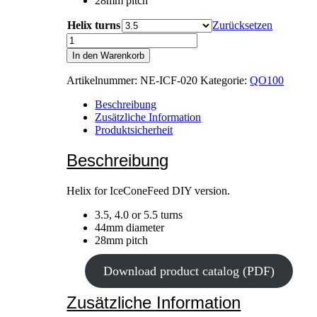
28mm pitch
Helix turns
Zurücksetzen
Helix
Element
In den Warenkorb
(3.5
/
Artikelnummer:
NE-ICF-020
Kategorie:
QO100
4
/
Beschreibung
5
Zusätzliche Information
turns)
Produktsicherheit
Menge
Beschreibung
Helix for IceConeFeed DIY version.
3.5, 4.0 or 5.5 turns
44mm diameter
28mm pitch
Download product catalog (PDF)
Zusätzliche Information